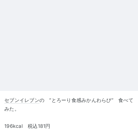
セブンイレブン
の ”とろーり食感みかんわらび” 食べて
みた。
196kcal 税込181円